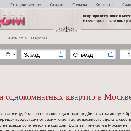
я
Сотрудничество
Скидки
Отзывы
Контакты
Личн
Квартира посуточно в Мос
и комфортнее, чем номер в
Район ст. м. Тверская
а однокомнатных квартир в Москве
у в столицу, больше не нужно тщательно подбирать гостиницу и б
ерская
предоставляет своим клиентам возможность сделать свое 
 не всегда сочетается в наши дни. Если вы приехали в Москву не 
и, то лучше района для проживания не найти.
Посуточная аренд