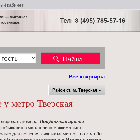
ый кабинет
кве — выгоднее
Тел: 8 (495) 785-57-16
 гостинице.
Все квартиры
Район ст. м. Тверская
 у метро Тверская
ронировать номера.
Посуточная аренда
пребывание в мегаполисе максимально
только для решения личных моментов, но и чтобы
а однокомнатных квартир в Москве у метро