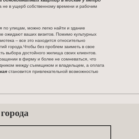
а не в ущерб собственному времени и рабочим
я по улицам, можно легко найти и здание
кже ожидают ваших визитов. Помимо культурных
отека – все это находится относительно
тий города.Чтобы без проблем заиметь в свое
ть выбора достойного жилища своих клиентов.
ращении в фирму и более не сомневаться, что
едником между съемщиком и владельцем, а оплата
кая
становится привлекательной возможностью
 города